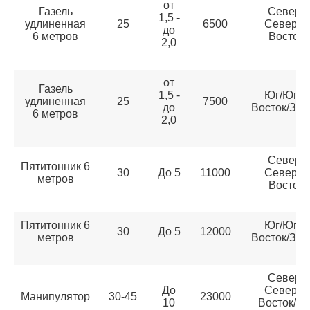
от
Газель
Север/
1,5 -
удлиненная
25
6500
Северо-
до
6 метров
Восток
2,0
от
Газель
1,5 -
Юг/Юго-
удлиненная
25
7500
до
Восток/Зап
6 метров
2,0
Север/
Пятитонник 6
30
До 5
11000
Северо-
метров
Восток
Пятитонник 6
Юг/Юго-
30
До 5
12000
метров
Восток/Зап
Север/
До
Северо-
Манипулятор
30-45
23000
10
Восток/Юг