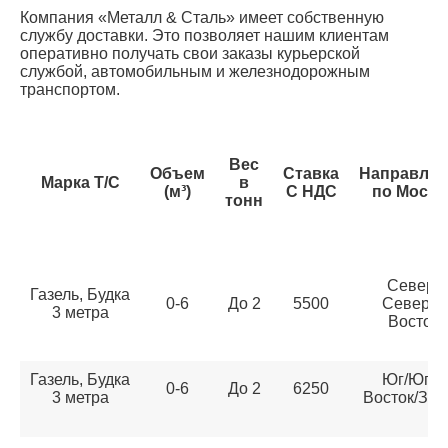
Компания «Металл & Сталь» имеет собственную
службу доставки. Это позволяет нашим клиентам
оперативно получать свои заказы курьерской
службой, автомобильным и железнодорожным
транспортом.
Вес
Объем
Ставка
Направлен
Марка Т/С
в
(м³)
С НДС
по Москв
тонн
Север/
Газель, Будка
0-6
До 2
5500
Северо-
3 метра
Восток
Газель, Будка
Юг/Юго-
0-6
До 2
6250
3 метра
Восток/Зап