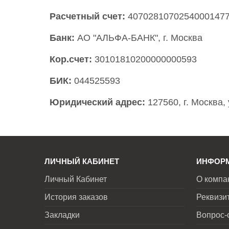
Расчетный счет:
4070281070254000147
Банк:
АО "АЛЬФА-БАНК", г. Москва
Кор.счет:
30101810200000000593
БИК:
044525593
Юридический адрес:
127560, г. Москва, 
ЛИЧНЫЙ КАБИНЕТ
ИНФОР
Личный Кабинет
О компа
История заказов
Реквизи
Закладки
Вопрос-